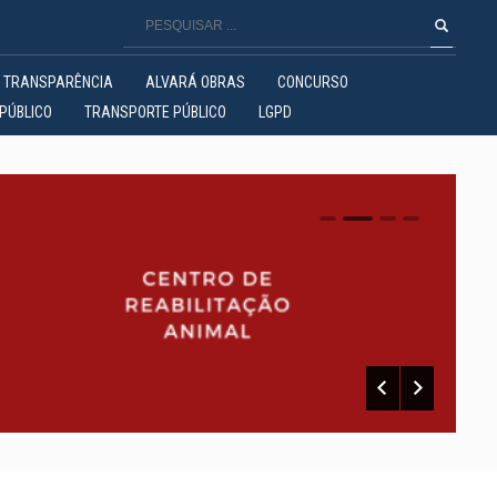
TRANSPARÊNCIA
ALVARÁ OBRAS
CONCURSO
PÚBLICO
TRANSPORTE PÚBLICO
LGPD
0
1
2
3