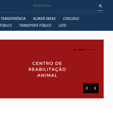
TRANSPARÊNCIA
ALVARÁ OBRAS
CONCURSO
PÚBLICO
TRANSPORTE PÚBLICO
LGPD
0
1
2
3