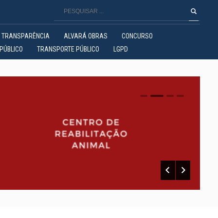
TRANSPARÊNCIA
ALVARÁ OBRAS
CONCURSO
PÚBLICO
TRANSPORTE PÚBLICO
LGPD
0
1
2
3