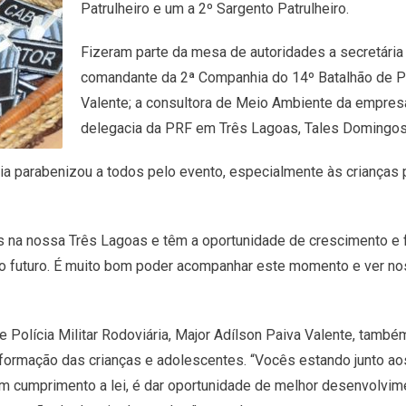
Patrulheiro e um a 2º Sargento Patrulheiro.
Fizeram parte da mesa de autoridades a secretária 
comandante da 2ª Companhia do 14º Batalhão de Pol
Valente; a consultora de Meio Ambiente da empresa
delegacia da PRF em Três Lagoas, Tales Domingos C
cia parabenizou a todos pelo evento, especialmente às crianças 
 na nossa Três Lagoas e têm a oportunidade de crescimento e 
no futuro. É muito bom poder acompanhar este momento e ver no
Polícia Militar Rodoviária, Major Adílson Paiva Valente, també
a formação das crianças e adolescentes. “Vocês estando junto ao
em cumprimento a lei, é dar oportunidade de melhor desenvolvime