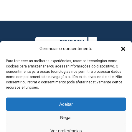
Gerenciar o consentimento
Para fornecer as melhores experiências, usamos tecnologias como
cookies para armazenar e/ou acessar informações do dispositivo. O
consentimento para essas tecnologias nos permitirá processar dados
como comportamento de navegação ou IDs exclusivos neste site. Não
consentir ou retirar o consentimento pode afetar negativamente certos
MAPA DO SITE
recursos e funções.
Aceitar
SEDE DO ADMINISTRATIVO MUNICIPAL - Avenida
Negar
Antônio Trajano, nº 30 - centro - Três Lagoas MS |
Ver preferências