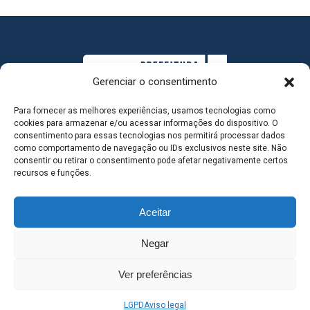
Gerenciar o consentimento
Para fornecer as melhores experiências, usamos tecnologias como
cookies para armazenar e/ou acessar informações do dispositivo. O
consentimento para essas tecnologias nos permitirá processar dados
como comportamento de navegação ou IDs exclusivos neste site. Não
consentir ou retirar o consentimento pode afetar negativamente certos
MAPA DO SITE
recursos e funções.
Aceitar
SEDE DO ADMINISTRATIVO MUNICIPAL - Avenida
Negar
Antônio Trajano, nº 30 - centro - Três Lagoas MS |
Ver preferências
Contato: 67 98139-3237
LGPD
Aviso legal