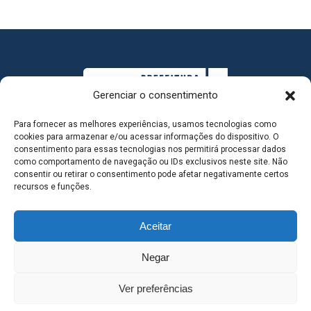
Gerenciar o consentimento
Para fornecer as melhores experiências, usamos tecnologias como
cookies para armazenar e/ou acessar informações do dispositivo. O
consentimento para essas tecnologias nos permitirá processar dados
como comportamento de navegação ou IDs exclusivos neste site. Não
consentir ou retirar o consentimento pode afetar negativamente certos
MAPA DO SITE
recursos e funções.
Aceitar
SEDE DO ADMINISTRATIVO MUNICIPAL - Avenida
Negar
Antônio Trajano, nº 30 - centro - Três Lagoas MS |
Ver preferências
Contato: 67 98139-3237