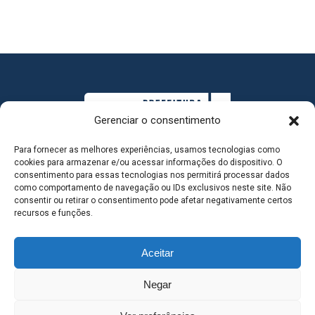
Gerenciar o consentimento
Para fornecer as melhores experiências, usamos tecnologias como
cookies para armazenar e/ou acessar informações do dispositivo. O
consentimento para essas tecnologias nos permitirá processar dados
como comportamento de navegação ou IDs exclusivos neste site. Não
consentir ou retirar o consentimento pode afetar negativamente certos
MAPA DO SITE
recursos e funções.
Aceitar
SEDE DO ADMINISTRATIVO MUNICIPAL - Avenida
Negar
Antônio Trajano, nº 30 - centro - Três Lagoas MS |