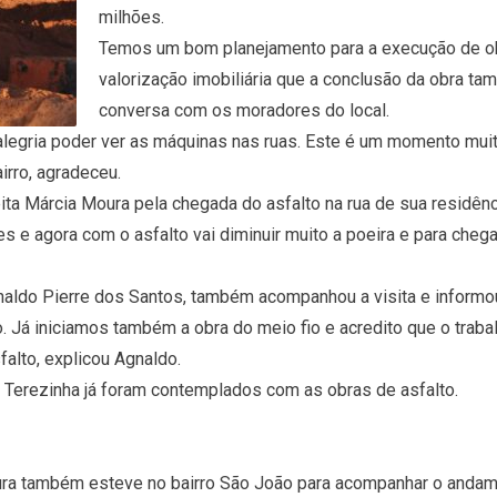
milhões.
Temos um bom planejamento para a execução de obr
valorização imobiliária que a conclusão da obra ta
conversa com os moradores do local.
legria poder ver as máquinas nas ruas. Este é um momento mui
rro, agradeceu.
feita Márcia Moura pela chegada do asfalto na rua de sua resid
es e agora com o asfalto vai diminuir muito a poeira e para chega
ldo Pierre dos Santos, também acompanhou a visita e informou 
ho. Já iniciamos também a obra do meio fio e acredito que o tra
alto, explicou Agnaldo.
a Terezinha já foram contemplados com as obras de asfalto.
oura também esteve no bairro São João para acompanhar o anda