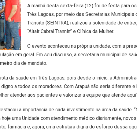
A manhã desta sexta-feira (12) foi de festa para os
Três Lagoas, por meio das Secretarias Municipais 
Trânsito (SEINTRA), realizou a solenidade de entr
“Altair Cabral Trannin” e Clínica da Mulher.
O evento aconteceu na própria unidade, com a pres
ulação em geral. Em seu discurso, a secretária municipal de s
imeiro dia de mandato.
ista da saúde em Três Lagoas, pois desde o início, a Administr
o digno a todos os moradores. Com Arapuá não seria diferente 
or atender aos pacientes e valorizar a equipe que atende aqui”
destacou a importância de cada investimento na área da saúde. 
 tem hoje uma Unidade com atendimento médico diariamente, novo
o, farmácia e, agora, uma estrutura digna do esforço dessa equi