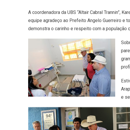
A coordenadora da UBS “Altair Cabral Trannin”, Ka
equipe agradeço ao Prefeito Angelo Guerreiro e t
demonstra o carinho e respeito com a população qu
Sobr
pare
gram
prof
Esti
Arap
e se