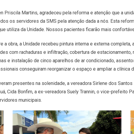
ren Priscila Martins, agradeceu pela reforma e atenção que a u
odos os servidores da SMS pela atenção dada a nós. Esta reform
e utiliza da Unidade. Nossos pacientes ficarão mais confortáve
e a obra, a Unidade recebeu pintura interna e externa completa, 
des com rachaduras e infiltração, cobertura de estacionamento, 
as e instalação de cinco aparelhos de ar condicionado, assento
issionais conseguiram reorganizar o espaço e ampliar a clínica de
veram presentes na solenidade, a vereadora Sirlene dos Santos 
uá, Cida Bonfim, a ex-vereadora Suely Trannin, o vice-prefeito 
rvidores municipais.