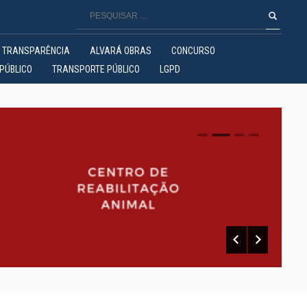
TRANSPARÊNCIA
ALVARÁ OBRAS
CONCURSO
PÚBLICO
TRANSPORTE PÚBLICO
LGPD
0
1
2
3