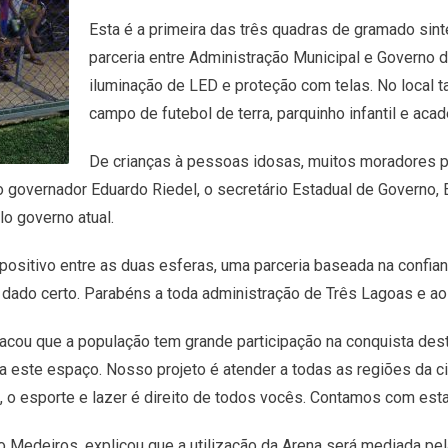
Esta é a primeira das três quadras de gramado sint
parceria entre Administração Municipal e Governo 
iluminação de LED e proteção com telas. No local t
campo de futebol de terra, parquinho infantil e acade
De crianças à pessoas idosas, muitos moradores p
governador Eduardo Riedel, o secretário Estadual de Governo, E
o governo atual.
ositivo entre as duas esferas, uma parceria baseada na confian
dado certo. Parabéns a toda administração de Três Lagoas e aos
stacou que a população tem grande participação na conquista d
ia este espaço. Nosso projeto é atender a todas as regiões da 
, o esporte e lazer é direito de todos vocês. Contamos com esta 
no Medeiros, explicou que a utilização da Arena será mediada pe