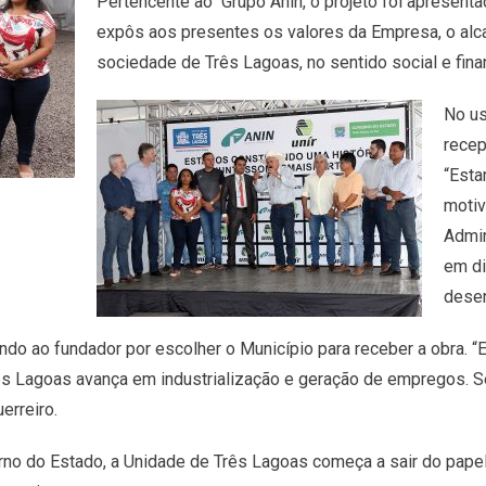
Pertencente ao Grupo Anin, o projeto foi apresent
expôs aos presentes os valores da Empresa, o alcan
sociedade de Três Lagoas, no sentido social e fina
No us
recep
“Esta
motiv
Admin
em di
desen
ndo ao fundador por escolher o Município para receber a obra.
rês Lagoas avança em industrialização e geração de empregos. 
erreiro.
rno do Estado, a Unidade de Três Lagoas começa a sair do pape