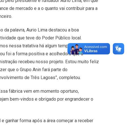
ado pelo presidente e fundador Aurio Lima, em que
ce de mercado e a o quanto vai contribuir para a
nceiro.
o da palavra, Aurio Lima destacou a boa
tividade que teve do Poder Público local.
mos nessa tratativa há algum tempo e o que me
ou foi a forma positiva e acolhedora que a
istração recebeu nosso projeto. Estou muito feliz
zer que o Grupo Anin fará parte do
volvimento de Três Lagoas”, completou.
 “Essa fábrica vem em momento oportuno,
Sejam bem-vindos e obrigado por engrandecer o
l e ganhar forma após a área começar a receber