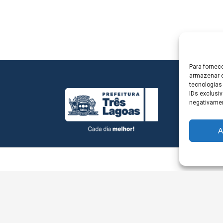
Para fornec
armazenar e
tecnologias
IDs exclusiv
negativamen
A
L - Avenida Antônio Trajano, nº 30 - centro - Três La