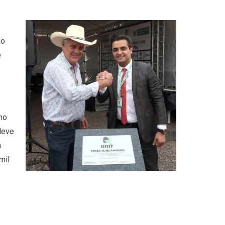
no
e
mo
deve
a
mil