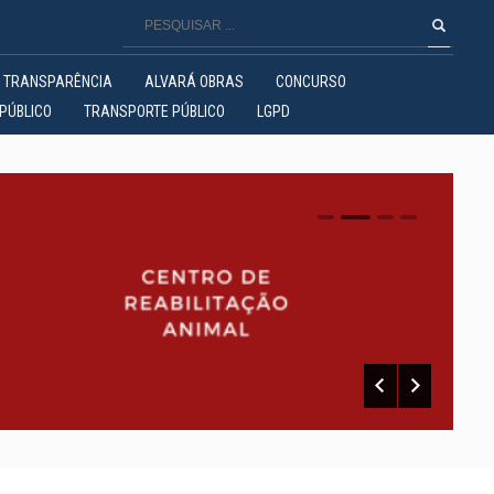
TRANSPARÊNCIA
ALVARÁ OBRAS
CONCURSO
PÚBLICO
TRANSPORTE PÚBLICO
LGPD
0
1
2
3