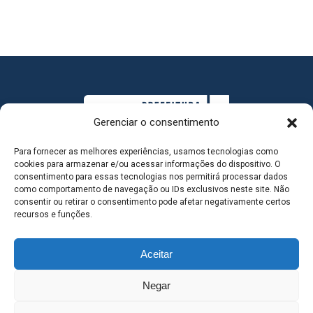
Gerenciar o consentimento
Para fornecer as melhores experiências, usamos tecnologias como
cookies para armazenar e/ou acessar informações do dispositivo. O
consentimento para essas tecnologias nos permitirá processar dados
como comportamento de navegação ou IDs exclusivos neste site. Não
consentir ou retirar o consentimento pode afetar negativamente certos
MAPA DO SITE
recursos e funções.
Aceitar
SEDE DO ADMINISTRATIVO MUNICIPAL - Avenida
Negar
Antônio Trajano, nº 30 - centro - Três Lagoas MS |