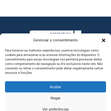
Gerenciar o consentimento
Para fornecer as melhores experiências, usamos tecnologias como
cookies para armazenar e/ou acessar informações do dispositivo. O
consentimento para essas tecnologias nos permitirá processar dados
como comportamento de navegação ou IDs exclusivos neste site. Não
consentir ou retirar o consentimento pode afetar negativamente certos
MAPA DO SITE
recursos e funções.
Aceitar
SEDE DO ADMINISTRATIVO MUNICIPAL - Avenida
Negar
Antônio Trajano, nº 30 - centro - Três Lagoas MS |
Ver preferências