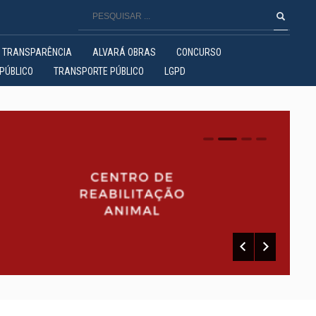
TRANSPARÊNCIA
ALVARÁ OBRAS
CONCURSO
PÚBLICO
TRANSPORTE PÚBLICO
LGPD
0
1
2
3