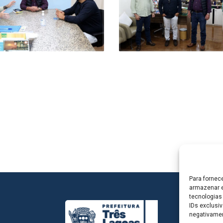
Para fornec
armazenar e
tecnologias
IDs exclusiv
negativamen