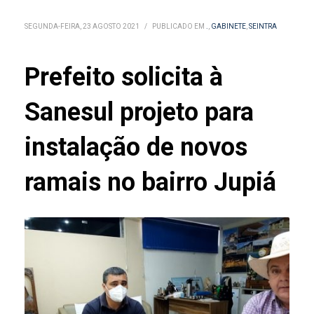
SEGUNDA-FEIRA, 23 AGOSTO 2021
/
PUBLICADO EM
.
,
GABINETE
,
SEINTRA
Prefeito solicita à
Sanesul projeto para
instalação de novos
ramais no bairro Jupiá