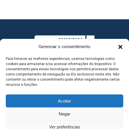
Gerenciar o consentimento
Para fornecer as melhores experiências, usamos tecnologias como
cookies para armazenar e/ou acessar informações do dispositivo. O
consentimento para essas tecnologias nos permitirá processar dados
como comportamento de navegação ou IDs exclusivos neste site. Não
consentir ou retirar o consentimento pode afetar negativamente certos
MAPA DO SITE
recursos e funções.
Aceitar
SEDE DO ADMINISTRATIVO MUNICIPAL - Avenida
Negar
Antônio Trajano, nº 30 - centro - Três Lagoas MS |
Ver preferências