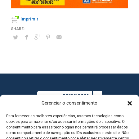
Imprimir
Gerenciar o consentimento
Para fornecer as melhores experiências, usamos tecnologias como
cookies para armazenar e/ou acessar informações do dispositivo. O
consentimento para essas tecnologias nos permitirá processar dados
como comportamento de navegação ou IDs exclusivos neste site. Não
consentir ou retirar o consentimento pode afetar negativamente certos