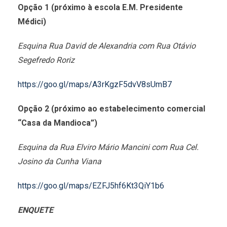
Opção 1 (próximo à escola E.M. Presidente
Médici)
Esquina Rua David de Alexandria com Rua Otávio
Segefredo Roriz
https://goo.gl/maps/A3rKgzF5dvV8sUmB7
Opção 2 (próximo ao estabelecimento comercial
“Casa da Mandioca”)
Esquina da Rua Elviro Mário Mancini com Rua Cel.
Josino da Cunha Viana
https://goo.gl/maps/EZFJ5hf6Kt3QiY1b6
ENQUETE