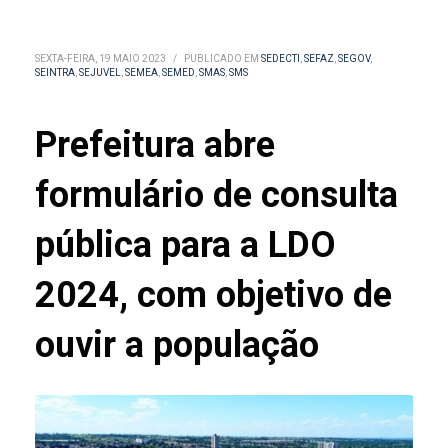
SEXTA-FEIRA, 19 MAIO 2023
/
PUBLICADO EM
SEDECTI
,
SEFAZ
,
SEGOV
,
SEINTRA
,
SEJUVEL
,
SEMEA
,
SEMED
,
SMAS
,
SMS
Prefeitura abre
formulário de consulta
pública para a LDO
2024, com objetivo de
ouvir a população