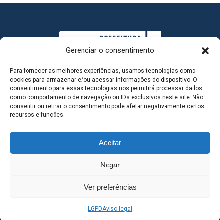
Gerenciar o consentimento
Para fornecer as melhores experiências, usamos tecnologias como
cookies para armazenar e/ou acessar informações do dispositivo. O
consentimento para essas tecnologias nos permitirá processar dados
como comportamento de navegação ou IDs exclusivos neste site. Não
consentir ou retirar o consentimento pode afetar negativamente certos
MAPA DO SITE
recursos e funções.
Aceitar
SEDE DO ADMINISTRATIVO MUNICIPAL - Avenida
Negar
Antônio Trajano, nº 30 - centro - Três Lagoas MS |
Ver preferências
Contato: 67 98139-3237
LGPD
Aviso legal