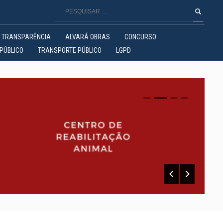
TRANSPARÊNCIA
ALVARÁ OBRAS
CONCURSO
PÚBLICO
TRANSPORTE PÚBLICO
LGPD
0
1
2
3