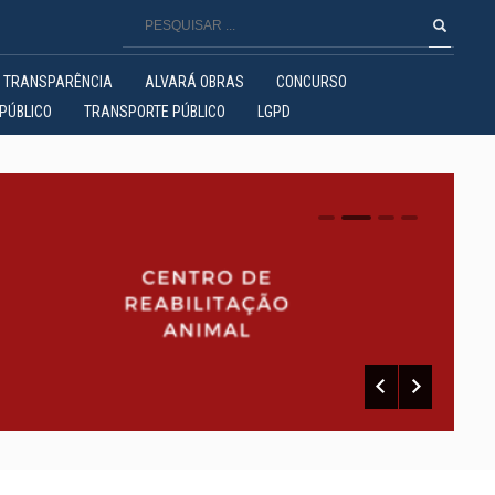
TRANSPARÊNCIA
ALVARÁ OBRAS
CONCURSO
PÚBLICO
TRANSPORTE PÚBLICO
LGPD
0
1
2
3