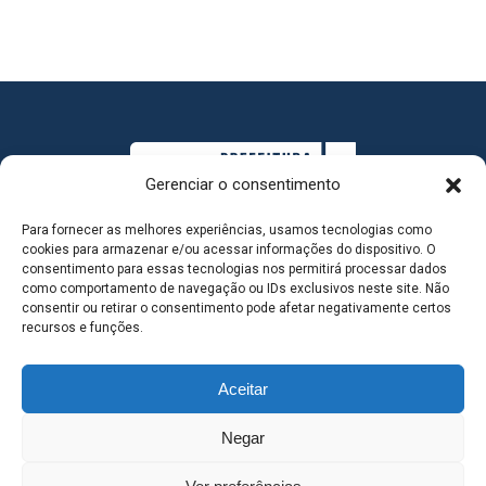
Gerenciar o consentimento
Para fornecer as melhores experiências, usamos tecnologias como
cookies para armazenar e/ou acessar informações do dispositivo. O
consentimento para essas tecnologias nos permitirá processar dados
como comportamento de navegação ou IDs exclusivos neste site. Não
consentir ou retirar o consentimento pode afetar negativamente certos
MAPA DO SITE
recursos e funções.
Aceitar
SEDE DO ADMINISTRATIVO MUNICIPAL - Avenida
Negar
Antônio Trajano, nº 30 - centro - Três Lagoas MS |