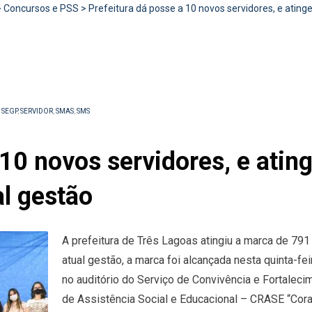
>
Concursos e PSS
>
Prefeitura dá posse a 10 novos servidores, e atin
,
SEGP
,
SERVIDOR
,
SMAS
,
SMS
 10 novos servidores, e ati
l gestão
A prefeitura de Três Lagoas atingiu a marca de 7
atual gestão, a marca foi alcançada nesta quinta-fe
no auditório do Serviço de Convivência e Fortalec
de Assistência Social e Educacional – CRASE “Cor