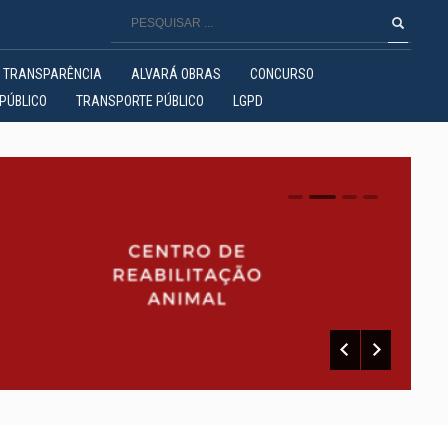
TRANSPARÊNCIA
ALVARÁ OBRAS
CONCURSO
PÚBLICO
TRANSPORTE PÚBLICO
LGPD
0
1
2
3