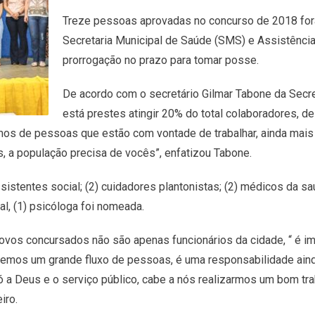
Treze pessoas aprovadas no concurso de 2018 for
Secretaria Municipal de Saúde (SMS) e Assistência 
prorrogação no prazo para tomar posse.
De acordo com o secretário Gilmar Tabone da Secre
está prestes atingir 20% do total colaboradores, d
amos de pessoas que estão com vontade de trabalhar, ainda ma
 a população precisa de vocês”, enfatizou Tabone.
istentes social; (2) cuidadores plantonistas; (2) médicos da s
al, (1) psicóloga foi nomeada.
ovos concursados não são apenas funcionários da cidade, “ é im
 temos um grande fluxo de pessoas, é uma responsabilidade ain
a Deus e o serviço público, cabe a nós realizarmos um bom traba
iro.