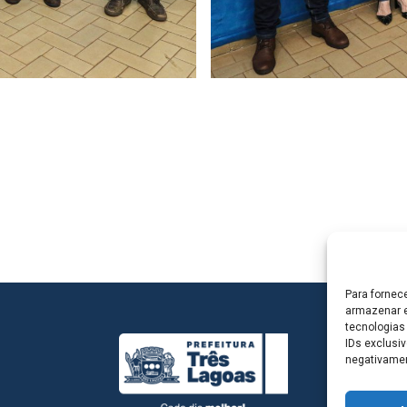
Para fornec
armazenar e
tecnologias
IDs exclusiv
negativamen