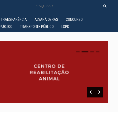
TRANSPARÊNCIA
ALVARÁ OBRAS
CONCURSO
PÚBLICO
TRANSPORTE PÚBLICO
LGPD
0
1
2
3