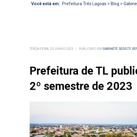
Você está em:
Prefeitura Três Lagoas
>
Blog
>
Gabine
TERÇA-FEIRA, 20 JUNHO 2023
/
PUBLICADO EM
GABINETE
,
SEDECTI
,
SE
Prefeitura de TL publi
2º semestre de 2023