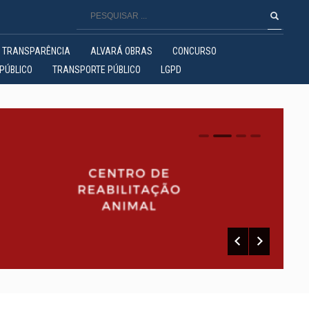
TRANSPARÊNCIA
ALVARÁ OBRAS
CONCURSO
PÚBLICO
TRANSPORTE PÚBLICO
LGPD
0
1
2
3