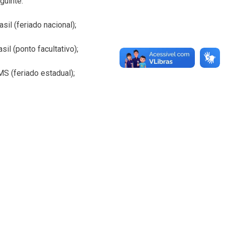
guinte:
sil (feriado nacional);
il (ponto facultativo);
MS (feriado estadual);