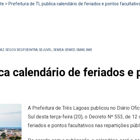
te
>
Prefeitura de TL publica calendário de feriados e pontos facultati
FAZ
,
SEGOV
,
SEGP
,
SEINTRA
,
SEJUVEL
,
SEMEA
,
SEMED
,
SMAS
,
SMS
ca calendário de feriados e 
A Prefeitura de Três Lagoas publicou no Diário Of
Sul desta terça-feira (20), o Decreto Nº 553, de 12
feriados e pontos facultativos nas repartições pú