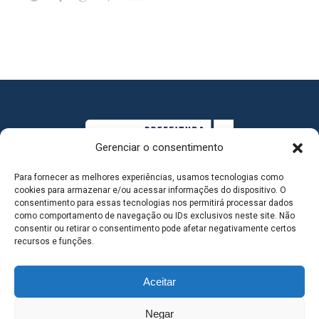
Gerenciar o consentimento
Para fornecer as melhores experiências, usamos tecnologias como
cookies para armazenar e/ou acessar informações do dispositivo. O
consentimento para essas tecnologias nos permitirá processar dados
como comportamento de navegação ou IDs exclusivos neste site. Não
consentir ou retirar o consentimento pode afetar negativamente certos
MAPA DO SITE
recursos e funções.
Aceitar
SEDE DO ADMINISTRATIVO MUNICIPAL - Avenida
Negar