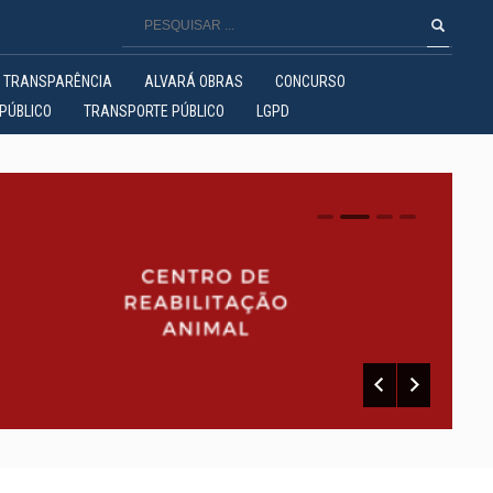
TRANSPARÊNCIA
ALVARÁ OBRAS
CONCURSO
PÚBLICO
TRANSPORTE PÚBLICO
LGPD
0
1
2
3