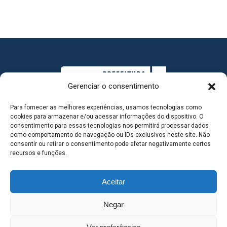
Gerenciar o consentimento
Para fornecer as melhores experiências, usamos tecnologias como
cookies para armazenar e/ou acessar informações do dispositivo. O
consentimento para essas tecnologias nos permitirá processar dados
como comportamento de navegação ou IDs exclusivos neste site. Não
consentir ou retirar o consentimento pode afetar negativamente certos
MAPA DO SITE
recursos e funções.
Aceitar
SEDE DO ADMINISTRATIVO MUNICIPAL - Avenida
Negar
Antônio Trajano, nº 30 - centro - Três Lagoas MS |