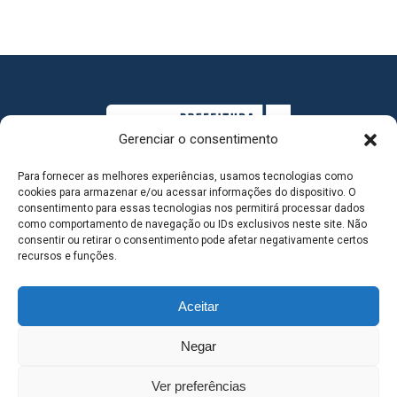
Gerenciar o consentimento
Para fornecer as melhores experiências, usamos tecnologias como
cookies para armazenar e/ou acessar informações do dispositivo. O
consentimento para essas tecnologias nos permitirá processar dados
como comportamento de navegação ou IDs exclusivos neste site. Não
consentir ou retirar o consentimento pode afetar negativamente certos
MAPA DO SITE
recursos e funções.
Aceitar
SEDE DO ADMINISTRATIVO MUNICIPAL - Avenida
Negar
Antônio Trajano, nº 30 - centro - Três Lagoas MS |
Ver preferências