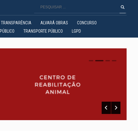
TRANSPARÊNCIA
ALVARÁ OBRAS
CONCURSO
PÚBLICO
TRANSPORTE PÚBLICO
LGPD
0
1
2
3