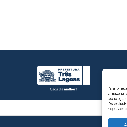
Para fornec
armazenar e
tecnologias
IDs exclusiv
negativamen
A