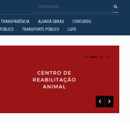
TRANSPARÊNCIA
ALVARÁ OBRAS
CONCURSO
PÚBLICO
TRANSPORTE PÚBLICO
LGPD
0
1
2
3