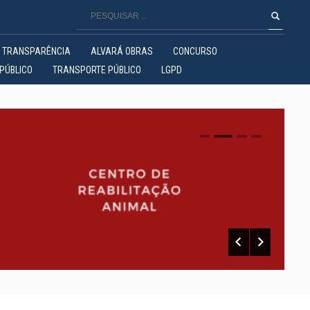
TRANSPARÊNCIA
ALVARÁ OBRAS
CONCURSO
PÚBLICO
TRANSPORTE PÚBLICO
LGPD
0
1
2
3