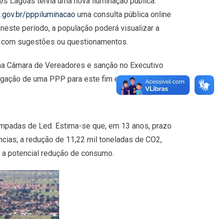
s Lagoas tenha uma nova iluminação pública.
.gov.br/pppiluminacao
uma consulta pública online
neste período, a população poderá visualizar a
 com sugestões ou questionamentos.
 na Câmara de Vereadores e sanção no Executivo
legação de uma PPP para este fim em Três Lagoas.
lâmpadas de Led. Estima-se que, em 13 anos, prazo
cias; a redução de 11,22 mil toneladas de CO2,
 a potencial redução de consumo.