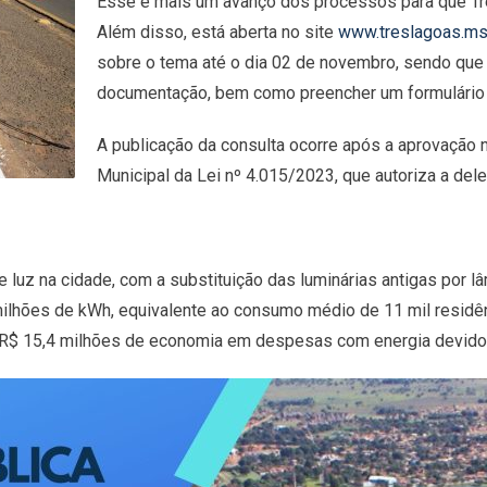
Esse é mais um avanço dos processos para que Trê
Além disso, está aberta no site
www.treslagoas.ms
sobre o tema até o dia 02 de novembro, sendo que 
documentação, bem como preencher um formulário
A publicação da consulta ocorre após a aprovação
Municipal da Lei nº 4.015/2023, que autoriza a de
 luz na cidade, com a substituição das luminárias antigas por 
ilhões de kWh, equivalente ao consumo médio de 11 mil residên
e R$ 15,4 milhões de economia em despesas com energia devido