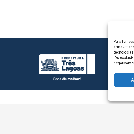
Para fornec
armazenar e
tecnologias
IDs exclusiv
negativamen
A
L - Avenida Antônio Trajano, nº 30 - centro - Três La