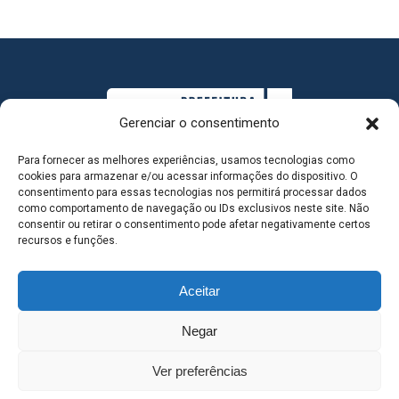
Gerenciar o consentimento
Para fornecer as melhores experiências, usamos tecnologias como
cookies para armazenar e/ou acessar informações do dispositivo. O
consentimento para essas tecnologias nos permitirá processar dados
como comportamento de navegação ou IDs exclusivos neste site. Não
consentir ou retirar o consentimento pode afetar negativamente certos
MAPA DO SITE
recursos e funções.
Aceitar
SEDE DO ADMINISTRATIVO MUNICIPAL - Avenida
Negar
Antônio Trajano, nº 30 - centro - Três Lagoas MS |
Ver preferências
Contato: 67 98139-3237