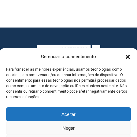
Gerenciar o consentimento
Para fornecer as melhores experiências, usamos tecnologias como
cookies para armazenar e/ou acessar informações do dispositivo. O
consentimento para essas tecnologias nos permitirá processar dados
como comportamento de navegação ou IDs exclusivos neste site. Não
consentir ou retirar o consentimento pode afetar negativamente certos
MAPA DO SITE
recursos e funções.
Aceitar
SEDE DO ADMINISTRATIVO MUNICIPAL - Avenida
Negar