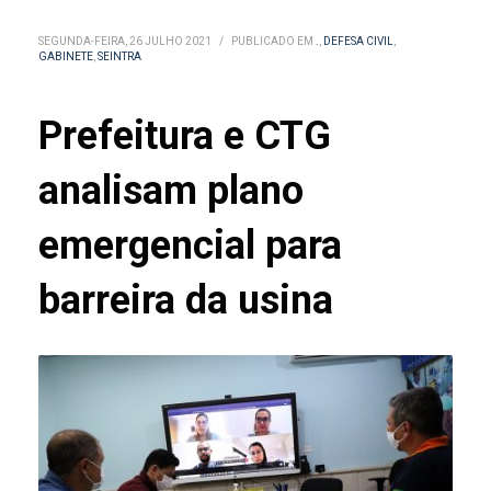
SEGUNDA-FEIRA, 26 JULHO 2021
/
PUBLICADO EM
.
,
DEFESA CIVIL
,
GABINETE
,
SEINTRA
Prefeitura e CTG
analisam plano
emergencial para
barreira da usina