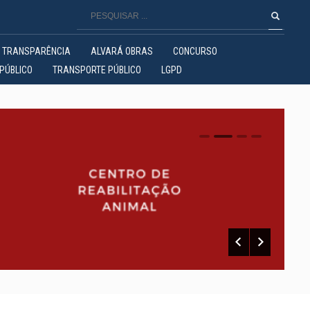
TRANSPARÊNCIA
ALVARÁ OBRAS
CONCURSO
PÚBLICO
TRANSPORTE PÚBLICO
LGPD
0
1
2
3