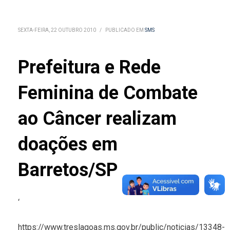
SEXTA-FEIRA, 22 OUTUBRO 2010
/
PUBLICADO EM
SMS
Prefeitura e Rede
Feminina de Combate
ao Câncer realizam
doações em
Barretos/SP
‘
https://www.treslagoas.ms.gov.br/public/noticias/13348-