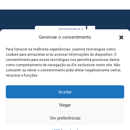
Gerenciar o consentimento
Para fornecer as melhores experiências, usamos tecnologias como
cookies para armazenar e/ou acessar informações do dispositivo. O
consentimento para essas tecnologias nos permitirá processar dados
como comportamento de navegação ou IDs exclusivos neste site. Não
consentir ou retirar o consentimento pode afetar negativamente certos
MAPA DO SITE
recursos e funções.
Aceitar
SEDE DO ADMINISTRATIVO MUNICIPAL - Avenida
Negar
Antônio Trajano, nº 30 - centro - Três Lagoas MS |
Ver preferências
Contato: 67 98139-3237