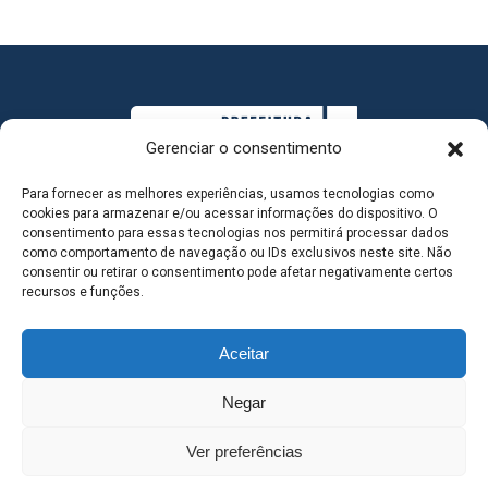
Gerenciar o consentimento
Para fornecer as melhores experiências, usamos tecnologias como
cookies para armazenar e/ou acessar informações do dispositivo. O
consentimento para essas tecnologias nos permitirá processar dados
como comportamento de navegação ou IDs exclusivos neste site. Não
consentir ou retirar o consentimento pode afetar negativamente certos
MAPA DO SITE
recursos e funções.
Aceitar
SEDE DO ADMINISTRATIVO MUNICIPAL - Avenida
Negar
Antônio Trajano, nº 30 - centro - Três Lagoas MS |
Ver preferências
Contato: 67 98139-3237