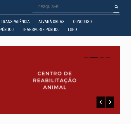
TRANSPARÊNCIA
ALVARÁ OBRAS
CONCURSO
PÚBLICO
TRANSPORTE PÚBLICO
LGPD
0
1
2
3