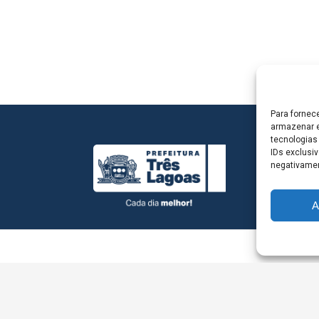
Para fornec
armazenar e
tecnologias
IDs exclusiv
negativamen
A
L - Avenida Antônio Trajano, nº 30 - centro - Três La