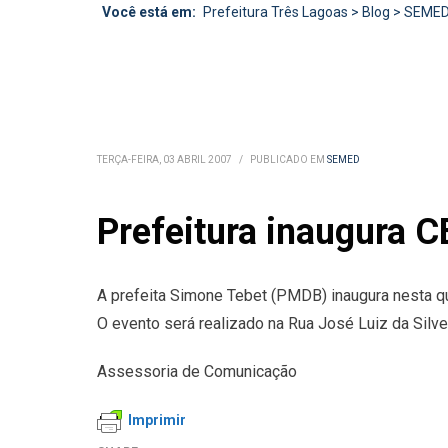
Você está em:
Prefeitura Três Lagoas
>
Blog
>
SEME
TERÇA-FEIRA, 03 ABRIL 2007
/
PUBLICADO EM
SEMED
Prefeitura inaugura 
A prefeita Simone Tebet (PMDB) inaugura nesta quar
O evento será realizado na Rua José Luiz da Silvei
Assessoria de Comunicação
Imprimir