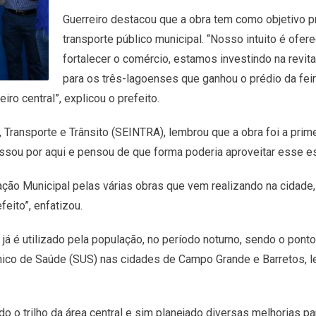
Guerreiro destacou que a obra tem como objetivo p
transporte público municipal. “Nosso intuito é ofe
fortalecer o comércio, estamos investindo na revital
para os três-lagoenses que ganhou o prédio da feir
ro central”, explicou o prefeito.
, Transporte e Trânsito (SEINTRA), lembrou que a obra foi a prime
assou por aqui e pensou de que forma poderia aproveitar esse es
ção Municipal pelas várias obras que vem realizando na cidade, 
eito”, enfatizou.
 já é utilizado pela população, no período noturno, sendo o pont
ico de Saúde (SUS) nas cidades de Campo Grande e Barretos, le
 o trilho da área central e sim planejado diversas melhorias par