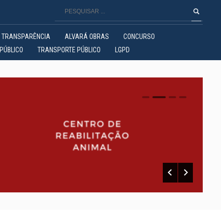
TRANSPARÊNCIA
ALVARÁ OBRAS
CONCURSO
PÚBLICO
TRANSPORTE PÚBLICO
LGPD
0
1
2
3