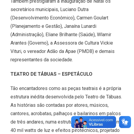
Também prestigiaram a inauguração de Natal os
secretários municipais, Luciano Dutra
(Desenvolvimento Econômico), Carmen Goulart
(Planejamento e Gestão), Janaína Lunardi
(Administração), Eliane Brilhante (Saúde), Wlamir
Arantes (Governo), a Assessora de Cultura Vickie
Vituri, o vereador Adão da Apae (PMDB) e demais
representantes da sociedade.
TEATRO DE TÁBUAS – ESPETÁCULO
Tão encantadores como as peças teatrais é a própria
estrutura inédita desenvolvida pelo Teatro de Tábuas.
As histórias são contadas por atores, músicos,
cantores, acrobatas, palhaços e bailarinos em palcos
de três andares, numa estrutura 15 mil watts de som,
40 mil watts de luz e efeitos pirotécnicos, projetado