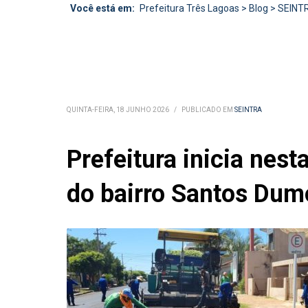
Você está em:
Prefeitura Três Lagoas
>
Blog
>
SEINT
QUINTA-FEIRA, 18 JUNHO 2026
/
PUBLICADO EM
SEINTRA
Prefeitura inicia nes
do bairro Santos Dumo