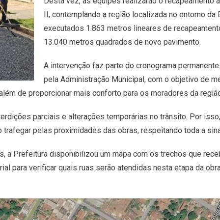
Desta vez, as equipes realizarão o recapeamento a
II, contemplando a região localizada no entorno da 
executados 1.863 metros lineares de recapeament
13.040 metros quadrados de novo pavimento.
A intervenção faz parte do cronograma permanente
pela Administração Municipal, com o objetivo de me
 além de proporcionar mais conforto para os moradores da região
erdições parciais e alterações temporárias no trânsito. Por is
o trafegar pelas proximidades das obras, respeitando toda a sin
das, a Prefeitura disponibilizou um mapa com os trechos que rec
ial para verificar quais ruas serão atendidas nesta etapa da o