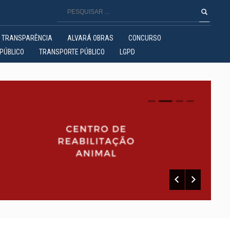
TRANSPARÊNCIA
ALVARÁ OBRAS
CONCURSO
PÚBLICO
TRANSPORTE PÚBLICO
LGPD
0
1
2
3