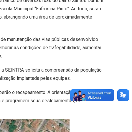
sfáltico de diversas ruas do bairro Santos Dumont
Escola Municipal “Eufrosina Pinto”. Ao todo, serão
o, abrangendo uma área de aproximadamente
 de manutenção das vias públicas desenvolvido
lhorar as condições de trafegabilidade, aumentar
.
so, a SEINTRA solicita a compreensão da população
alização implantada pelas equipes.
eberão o recapeamento. A orientação é que
bra e programem seus deslocamentos, se