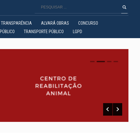
TRANSPARÊNCIA
ALVARÁ OBRAS
CONCURSO
PÚBLICO
TRANSPORTE PÚBLICO
LGPD
0
1
2
3