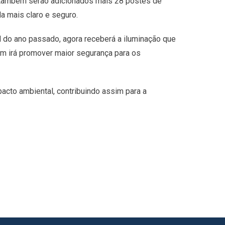
 também serão adicionados mais 28 postes de
da mais claro e seguro.
al do ano passado, agora receberá a iluminação que
ém irá promover maior segurança para os
acto ambiental, contribuindo assim para a