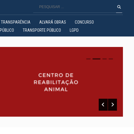
TRANSPARÊNCIA
ALVARÁ OBRAS
CONCURSO
PÚBLICO
TRANSPORTE PÚBLICO
LGPD
0
1
2
3