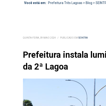
Você está em:
Prefeitura Três Lagoas
>
Blog
>
SEINT
QUINTA-FEIRA, 09 MAIO 2024
/
PUBLICADO EM
SEINTRA
Prefeitura instala lu
da 2ª Lagoa