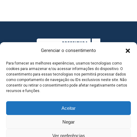
Gerenciar o consentimento
Para fornecer as melhores experiências, usamos tecnologias como
cookies para armazenar e/ou acessar informações do dispositivo. O
consentimento para essas tecnologias nos permitirá processar dados
como comportamento de navegação ou IDs exclusivos neste site. Não
consentir ou retirar o consentimento pode afetar negativamente certos
MAPA DO SITE
recursos e funções.
Aceitar
SEDE DO ADMINISTRATIVO MUNICIPAL - Avenida
Negar
Antônio Trajano, nº 30 - centro - Três Lagoas MS |
Ver preferências