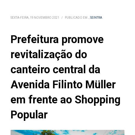
SEXTA-FEIRA, 19 NOVEMBRO 2021
/
PUBLICADO EM
.
,
SEINTRA
Prefeitura promove
revitalização do
canteiro central da
Avenida Filinto Müller
em frente ao Shopping
Popular