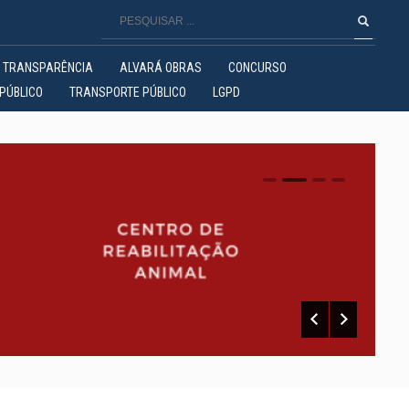
TRANSPARÊNCIA
ALVARÁ OBRAS
CONCURSO
PÚBLICO
TRANSPORTE PÚBLICO
LGPD
0
1
2
3