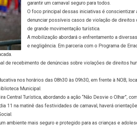
garantir um carnaval seguro para todos.
O foco principal dessas iniciativas é conscientiza
denunciar possíveis casos de violação de direitos 
de grande movimentação turística.
A mobilização abordará o enfrentamento a diversas 
e negligência. Em parceria com o Programa de Errad
acada.
anal de recebimento de denúncias sobre violações de direitos h
Educativa nos horários das 08h30 às 09h30, em frente à NOB, loc
iblioteca Municipal.
ra Central Turística, abordando a ação “Não Desvie o Olhar”, com
dia 11 na matinê das festividades de carnaval, haverá orientaçõe
ocial.
m ambiente mais seguro e protegido para as crianças e adoles