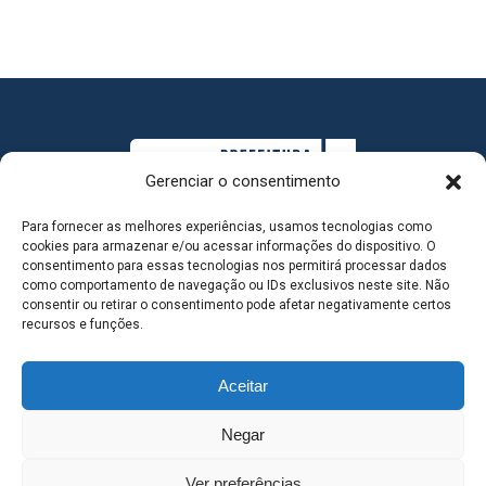
Gerenciar o consentimento
Para fornecer as melhores experiências, usamos tecnologias como
cookies para armazenar e/ou acessar informações do dispositivo. O
consentimento para essas tecnologias nos permitirá processar dados
como comportamento de navegação ou IDs exclusivos neste site. Não
consentir ou retirar o consentimento pode afetar negativamente certos
MAPA DO SITE
recursos e funções.
Aceitar
SEDE DO ADMINISTRATIVO MUNICIPAL - Avenida
Negar
Antônio Trajano, nº 30 - centro - Três Lagoas MS |
Ver preferências