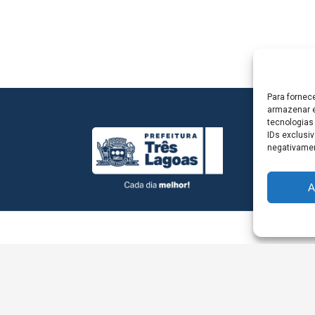
Para fornec
armazenar e
tecnologias
IDs exclusiv
negativamen
A
L - Avenida Antônio Trajano, nº 30 - centro - Três La