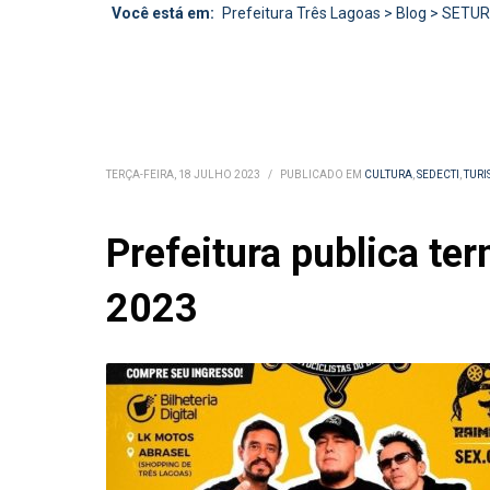
Você está em:
Prefeitura Três Lagoas
>
Blog
>
SETU
TERÇA-FEIRA, 18 JULHO 2023
/
PUBLICADO EM
CULTURA
,
SEDECTI
,
TUR
Prefeitura publica te
2023