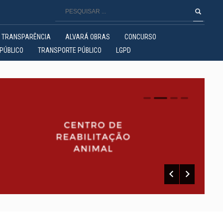
TRANSPARÊNCIA
ALVARÁ OBRAS
CONCURSO
PÚBLICO
TRANSPORTE PÚBLICO
LGPD
0
1
2
3